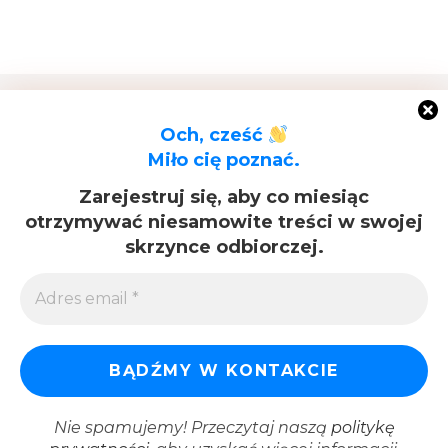
Nasz E-Mail
Och, cześć
info@pritikiti.pl
Miło cię poznać.
Zarejestruj się, aby co miesiąc
Adres
otrzymywać niesamowite treści w swojej
ul. Generała Bolesława Roi 14
skrzynce odbiorczej.
05-119 Legionowo
Nie spamujemy! Przeczytaj naszą
politykę