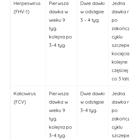
Herpeswirus
Pierwsza
Dwie dawki
Jedna
(FHV-1)
dawka w
w odstępie
dawka rok
wieku 9
3 – 4 tyg.
po
tyg.
zakończeniu
kolejna po
cyklu
3–4 tyg.
szczepień
kocięcia a
kolejne nie
częściej niż
co 3 lata
Kaliciwirus
Pierwsza
Dwie dawki
Jedna
(FCV)
dawka w
w odstępie
dawka rok
wieku 9
3–4 tyg.
po
tyg.
zakończeniu
kolejna po
cyklu
3–4 tyg.
szczepień