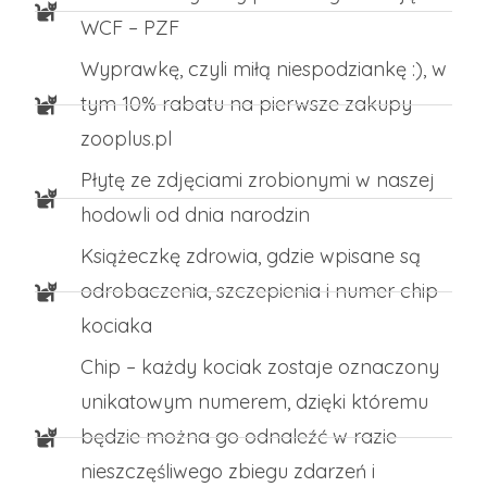
WCF – PZF
Wyprawkę, czyli miłą niespodziankę :), w
tym 10% rabatu na pierwsze zakupy
zooplus.pl
Płytę ze zdjęciami zrobionymi w naszej
hodowli od dnia narodzin
Książeczkę zdrowia, gdzie wpisane są
odrobaczenia, szczepienia i numer chip
kociaka
Chip – każdy kociak zostaje oznaczony
unikatowym numerem, dzięki któremu
będzie można go odnaleźć w razie
nieszczęśliwego zbiegu zdarzeń i