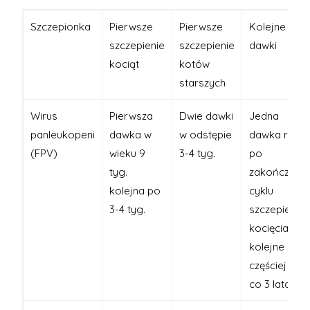
Szczepionka
Pierwsze
Pierwsze
Kolejne
szczepienie
szczepienie
dawki
kociąt
kotów
starszych
Wirus
Pierwsza
Dwie dawki
Jedna
panleukopeni
dawka w
w odstępie
dawka rok
(FPV)
wieku 9
3-4 tyg.
po
tyg.
zakończeniu
kolejna po
cyklu
3-4 tyg.
szczepień
kocięcia a
kolejne nie
częściej niż
co 3 lata