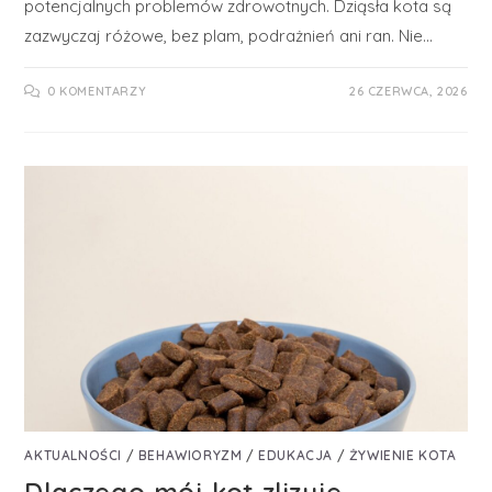
potencjalnych problemów zdrowotnych. Dziąsła kota są
zazwyczaj różowe, bez plam, podrażnień ani ran. Nie…
0 KOMENTARZY
26 CZERWCA, 2026
AKTUALNOŚCI
/
BEHAWIORYZM
/
EDUKACJA
/
ŻYWIENIE KOTA
Dlaczego mój kot zlizuje