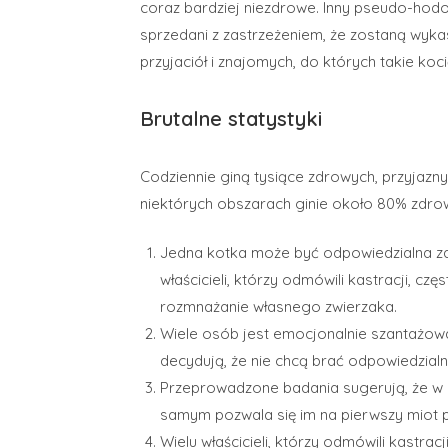
coraz bardziej niezdrowe. Inny pseudo-hod
sprzedani z zastrzeżeniem, że zostaną wykast
przyjaciół i znajomych, do których takie ko
Brutalne statystyki
Codziennie giną tysiące zdrowych, przyjazny
niektórych obszarach ginie około 80% zdrow
Jedna kotka może być odpowiedzialna z
właścicieli, którzy odmówili kastracji, cz
rozmnażanie własnego zwierzaka.
Wiele osób jest emocjonalnie szantażowa
decydują, że nie chcą brać odpowiedzialn
Przeprowadzone badania sugerują, że w 
samym pozwala się im na pierwszy miot 
Wielu właścicieli, którzy odmówili kastr