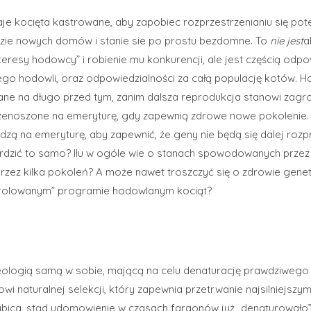
e kocięta kastrowane, aby zapobiec rozprzestrzenianiu się pote
zie nowych domów i stanie sie po prostu bezdomne. To
nie jest
a
teresy hodowcy” i robienie mu konkurencji, ale jest częścią odpo
 jego hodowli, oraz odpowiedzialności za całą populację kotów. 
lane na długo przed tym, zanim dalsza reprodukcja stanowi zagro
zenoszone na emeryturę, gdy zapewnią zdrowe nowe pokolenie. 
zą na emeryturę, aby zapewnić, że geny nie będą się dalej rozp
erdzić to samo? Ilu w ogóle wie o stanach spowodowanych prze
rzez kilka pokoleń? A może nawet troszczyć się o zdrowie gene
trolowanym” programie hodowlanym kociąt?
 ideologią samą w sobie, mającą na celu denaturację prawdziwego
 naturalnej selekcji, który zapewnia przetrwanie najsilniejszy
. lybica, stąd udomowienie w czasach faraonów już „denaturowało