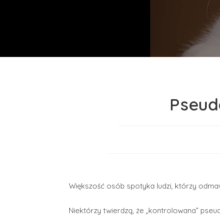
Pseud
Większość osób spotyka ludzi, którzy odmaw
Niektórzy twierdzą, że „kontrolowana” ps