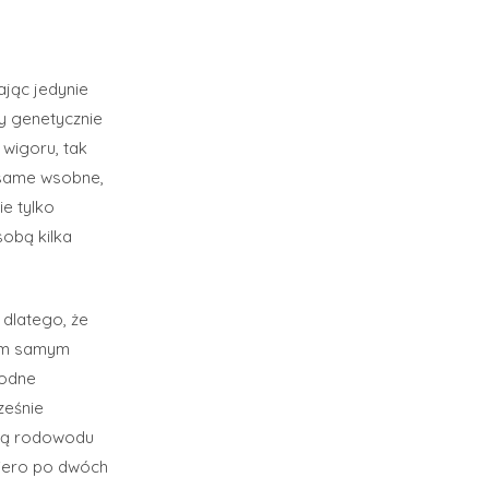
ając jedynie
y genetycznie
 wigoru, tak
ą same wsobne,
ie tylko
obą kilka
 dlatego, że
tym samym
bodne
ześnie
ują rodowodu
iero po dwóch