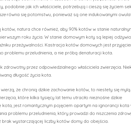
ty, podobnie jak ich właściciele, potrzebują i cieszą się życiem s
sze
równa się potomstwu, ponieważ są one indukowanymi owula
 kotów, natura chce również, aby 90% kotów w stanie naturalny
pierwszym roku życia. W stanie domowym koty są lepiej odżywio
źniku przeżywalności. Kastracja kotów domowych jest przyjęci
 problemu przeludnienia, a nie próbą denaturacji kota.
k zdrowotny przez odpowiedzialnego właściciela zwierzęcia. Nie
iwaną długość życia kota.
erzą, że chronią dzikie zachowanie kotów, to niestety się mylą. 
cia, które kilka tysięcy lat temu utraciło nieznośne dzikie
e kota, jest romantycznym pojęciem opartym na ignorancji kota
nia problemu przeludnienia, który prowadzi do niszczenia zdrow
 brak wystarczającej liczby kotów domy do obejścia.