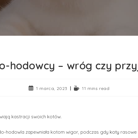
o-hodowcy – wróg czy przyj
1 marca, 2023
11 mins read
iają kastracji swoich kotów.
eudo-hodowla zapewniała kotom wigor, podczas gdy
koty
rasowe s