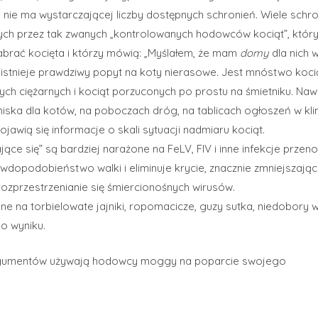
u nie ma wystarczającej liczby dostępnych schronień. Wiele schro
ch przez tak zwanych „kontrolowanych hodowców kociąt”, któr
zabrać kocięta i którzy mówią: „Myślałem, że mam
domy
dla nich w
h istnieje prawdziwy popyt na koty nierasowe. Jest mnóstwo koci
ych ciężarnych i kociąt porzuconych po prostu na śmietniku. Naw
niska dla kotów, na poboczach dróg, na tablicach ogłoszeń w kli
jawią się informacje o skali sytuacji nadmiaru kociąt.
ące się” są bardziej narażone na FeLV, FIV i inne infekcje przen
awdopodobieństwo walki i eliminuje krycie, znacznie zmniejszają
rozprzestrzenianie się śmiercionośnych wirusów.
e na torbielowate jajniki, ropomacicze, guzy sutka, niedobory w
o wyniku.
h argumentów używają hodowcy moggy na poparcie swojego