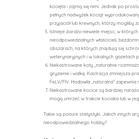
kocięta i zajmą się nimi. Jednak po prost
pełnych nadwyżek kociąt wyprodukowany
przyjaciół lub krewnych, którzy mogliby 
Istnieje
bardzo
niewiele miejsc, w któryc
nieodpowiedzialnych właścicieli, bezdomn
obszarach, na których znajdują się schro
weterynaryjnych i w lokalnych gazetach po
Niekastrowane koty „naturalnie rozmnażaj
gryzienie i walkę. Kastracja zmniejsza pr
FeLV/FIV.
Hodowla
„naturalna” zapewnia 
Niekastrowane kocice są bardziej narażon
mogą umrzeć w trakcie kociaka lub w jeg
Takie są ponure statystyki. Jakich innyc
nieodpowiedzialnego hobby?