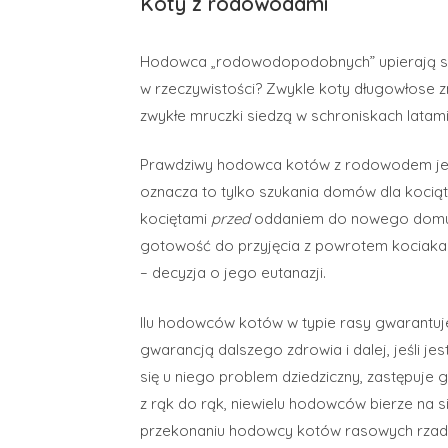
Koty z rodowodami
Hodowca „rodowodopodobnych” upierają się z
w rzeczywistości? Zwykle koty długowłose 
zwykłe mruczki siedzą w schroniskach latami
Prawdziwy hodowca kotów z rodowodem jest 
oznacza to tylko szukania domów dla kocią
kociętami
przed
oddaniem do nowego domu, 
gotowość do przyjęcia z powrotem kociak
– decyzja o jego eutanazji.
Ilu hodowców kotów w typie rasy gwarantuj
gwarancją dalszego zdrowia i dalej, jeśli je
się u niego problem dziedziczny, zastępuje 
z rąk do rąk, niewielu hodowców bierze na
przekonaniu hodowcy kotów rasowych rzadko