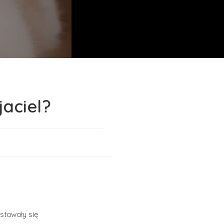
aciel?
tawały się