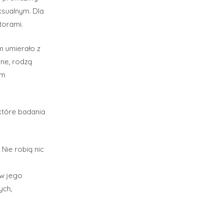
eksualnym. Dla
torami.
m umierało z
ne, rodzą
em
które badania
Nie robią nic
 w jego
ych,