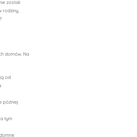
e zostali
 rodziny,
?
nych domów. Na
ją od
a
e później
 a tym
ezdomne