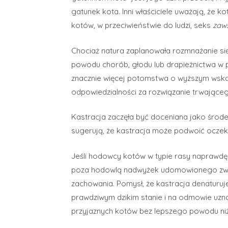
gatunek kota. Inni właściciele uważają, że ko
kotów, w przeciwieństwie do ludzi, seks
zaw
Chociaż natura zaplanowała rozmnażanie się
powodu chorób, głodu lub drapieżnictwa w 
znacznie więcej potomstwa o wyższym wska
odpowiedzialności za rozwiązanie trwającego
Kastracja zaczęła być doceniana jako środe
sugerują, że kastracja może podwoić oczek
Jeśli hodowcy kotów w typie rasy naprawdę wi
poza hodowlą nadwyżek udomowionego zwierzę
zachowania. Pomysł, że kastracja denaturuj
prawdziwym dzikim stanie i na odmowie uzna
przyjaznych kotów bez lepszego powodu niż