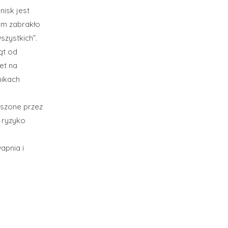
nisk jest
ym zabrakło
szystkich”.
ąt od
et na
nikach
oszone przez
c ryzyko
apnia i