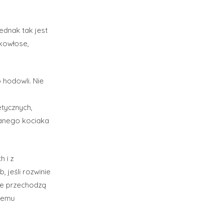
ednak tak jest
tkowłose,
 hodowli. Nie
tycznych,
anego kociaka
 i z
 jeśli rozwinie
ze przechodzą
hnemu