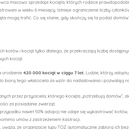
owca masowo sprzedaje kocięta, których rodzice prawdopodobni
rowani w wieku 6 miesięcy. Istnieje ograniczenie liczby członków
cięta mogą trafić. Co się stanie, gdy skończy się ta podaż domów
ch kotów i kociąt tylko dlatego, że przekraczają liczbę dostęp
ych kociąt.
a urodzenie
420 000 kociąt w ciągu 7 lat.
Ludzie, którzy adoptu
ęsto biorą tego właściciela za wzór do naśladowania i pozwalają n
nych przez przyjaciela, którego kocięta „potrzebują domów”, al
ości za posiadanie zwierząt.
przypadku nawet 50% adopcji nie udaje się wykastrować kotów,
pomimo umów z zastrzeżeniem kastracji.
acji, uważa, że organizacje typu TOZ automatycznie zabiorą ich b