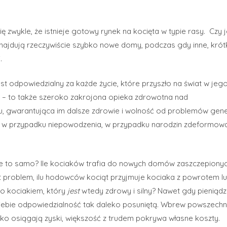
wykle, że istnieje gotowy rynek na kocięta w typie rasy. Czy j
znajdują rzeczywiście szybko nowe domy, podczas gdy inne, kró
.
odpowiedzialny za każde życie, które przyszło na świat w jego
t – to także szeroko zakrojona opieka zdrowotna nad
gwarantująca im dalsze zdrowie i wolność od problemów gene
a w przypadku niepowodzenia, w przypadku narodzin zdeformow
e to samo? Ile kociaków trafia do nowych domów zaszczepionych
st problem, ilu hodowców kociąt przyjmuje kociaka z powrotem lub,
go kociakiem, który
jest
wtedy zdrowy i silny? Nawet gdy pieniąd
 siebie odpowiedzialność tak daleko posuniętą. Wbrew powszec
 osiągają zyski, większość z trudem pokrywa własne koszty.