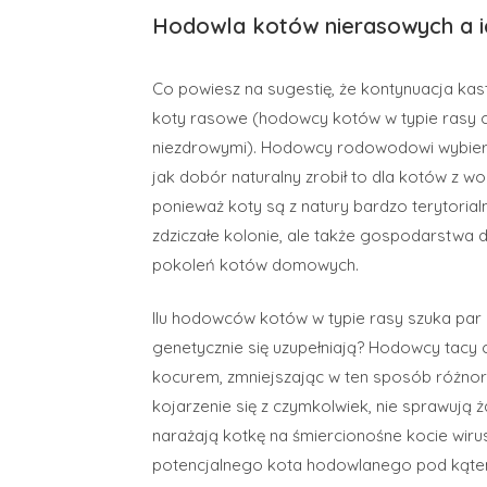
Hodowla kotów nierasowych a i
Co powiesz na sugestię, że kontynuacja kast
koty rasowe (hodowcy kotów w typie rasy cz
niezdrowymi). Hodowcy rodowodowi wybierają 
jak dobór naturalny zrobił to dla kotów z w
ponieważ koty są z natury bardzo terytorial
zdziczałe kolonie, ale także gospodarstwa
pokoleń kotów domowych.
Ilu hodowców kotów w typie rasy szuka par
genetycznie się uzupełniają? Hodowcy tacy 
kocurem, zmniejszając w ten sposób różno
kojarzenie się z czymkolwiek, nie sprawują
narażają kotkę na śmiercionośne kocie wi
potencjalnego kota hodowlanego pod kątem