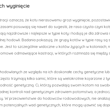
ch wyginięcie
racji oznacza, że kotu nierasowemu grozi wyginięcie, pozostawi
asami posuwają się nawet do sugestii, że rasa czysta czyni kot
najzdrowsze i najlepsze w typie koty i hodują je dla zdrowia i
olnej hodowli. Badania pokazują, że grupy kotów w typie rasy s
ne. Jest to szczególnie widoczne u kotów żyjących w koloniach; n
 domowe odmawiające kastracji, w których rozmnaża się między s
 hodowlanych ze względu na ich doskonałe cechy genetyczne lub
często trzymają kilka samic, które są wielokrotnie kojarzone z 
rodność genetyczną. Ci, którzy pozwalają swoim kotom na swo
 żadnej kontroli nad genetycznym zdrowiem potomstwa, a jednoc
rusy. W przeciwieństwie do hodowców rodowodowych, nie analiz
 potencjalnych wad genetycznych, które mogą ujawnić się dop