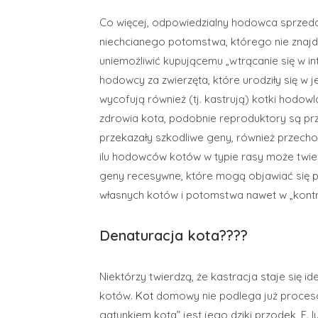
Co więcej, odpowiedzialny hodowca sprzedaj
niechcianego potomstwa, którego nie znajd
uniemożliwić kupującemu „wtrącanie się w in
hodowcy za zwierzęta, które urodziły się w
wycofują również (tj. kastrują) kotki hodow
zdrowia kota, podobnie reproduktory są pr
przekazały szkodliwe geny, również przechod
ilu hodowców kotów w typie rasy może twi
geny recesywne, które mogą objawiać się p
własnych kotów i potomstwa nawet w „kon
Denaturacja kota????
Niektórzy twierdzą, że kastracja staje się
kotów.
Kot
domowy nie podlega już procesowi
gatunkiem kota” jest jego dziki przodek, F