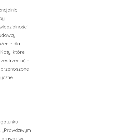
ncjalnie
by
wiedzialności
Hodowcy
żenie dla
Koty, które
rzestrzeniać –
z przenoszone
tyczne
 gatunku
m. „Prawdziwym
” prawdziwy