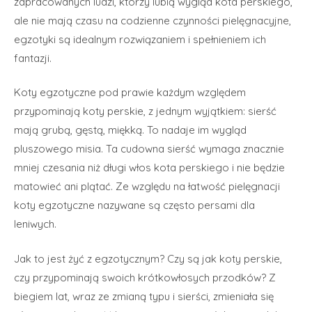
zapracowanych ludzi, którzy lubią wygląd kota perskiego,
ale nie mają czasu na codzienne czynności pielęgnacyjne,
egzotyki są idealnym rozwiązaniem i spełnieniem ich
fantazji.
Koty egzotyczne pod prawie każdym względem
przypominają koty perskie, z jednym wyjątkiem: sierść
mają grubą, gęstą, miękką. To nadaje im wygląd
pluszowego misia. Ta cudowna sierść wymaga znacznie
mniej czesania niż długi włos kota perskiego i nie będzie
matowieć ani plątać. Ze względu na łatwość pielęgnacji
koty egzotyczne nazywane są często persami dla
leniwych.
Jak to jest żyć z egzotycznym? Czy są jak koty perskie,
czy przypominają swoich krótkowłosych przodków? Z
biegiem lat, wraz ze zmianą typu i sierści, zmieniała się