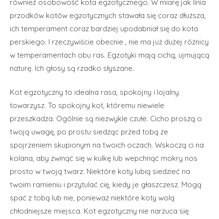
również osobowość kota egzotycznego. W miarę jak linia
przodków kotów egzotycznych stawała się coraz dłuższa,
ich temperament coraz bardziej upodabniał się do kota
perskiego. I rzeczywiście obecnie , nie ma już dużej różnicy
w temperamentach obu ras. Egzotyki mają cichą, ujmującą
naturę. Ich głosy są rzadko słyszane.
Kot egzotyczny to idealna rasa, spokojny i lojalny
towarzysz. To spokojny kot, któremu niewiele
przeszkadza. Ogólnie są niezwykle czułe. Cicho proszą o
twoją uwagę, po prostu siedząc przed tobą ze
spojrzeniem skupionym na twoich oczach. Wskoczą ci na
kolana, aby zwinąć się w kulkę lub wepchnąć mokry nos
prosto w twoją twarz. Niektóre koty lubią siedzieć na
twoim ramieniu i przytulać cię, kiedy je głaszczesz. Mogą
spać z tobą lub nie, ponieważ niektóre koty wolą
chłodniejsze miejsca. Kot egzotyczny nie narzuca się