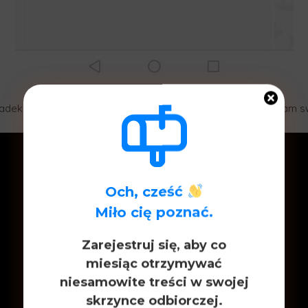
adek recenzji na „zlecenie” firmy. Internet chętnie odsłania nam 
Och, cześć
Miło cię poznać.
Zarejestruj się, aby co
miesiąc otrzymywać
niesamowite treści w swojej
skrzynce odbiorczej.