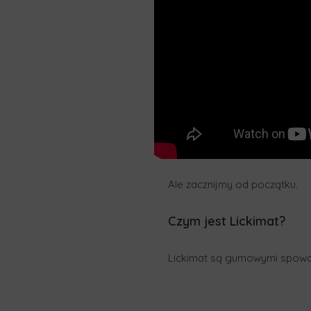
Ale zacznijmy od początku.
Czym jest Lickimat?
Lickimat są gumowymi spowaln