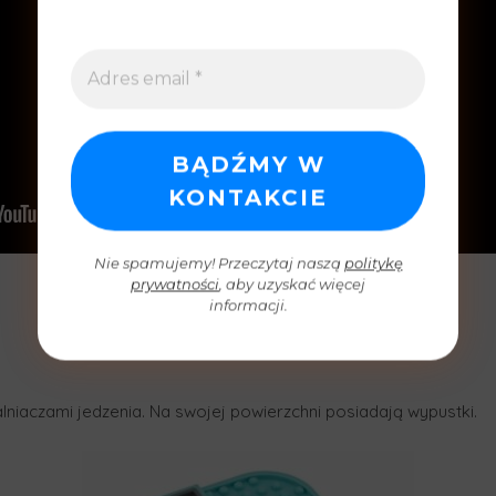
Nie spamujemy! Przeczytaj naszą
politykę
prywatności
, aby uzyskać więcej
informacji.
iaczami jedzenia. Na swojej powierzchni posiadają wypustki.