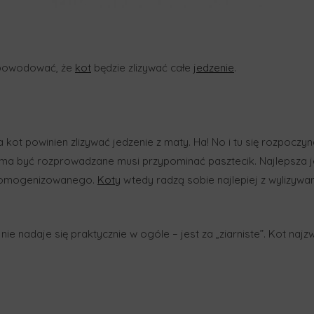
y powodować, że
kot
będzie zlizywać całe
jedzenie
.
 kot powinien zlizywać jedzenie z maty. Ha! No i tu się rozpocz
 ma być rozprowadzane musi przypominać pasztecik. Najlepsza j
a homogenizowanego.
Koty
wtedy radzą sobie najlepiej z wylizyw
nie nadaje się praktycznie w ogóle – jest za „ziarniste”. Kot najz