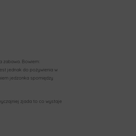
yna zabawa. Bowiem:
est jednak do pożywienia w
aniem jedzonka spomiędzy
wyczajniej zjada to co wystaje