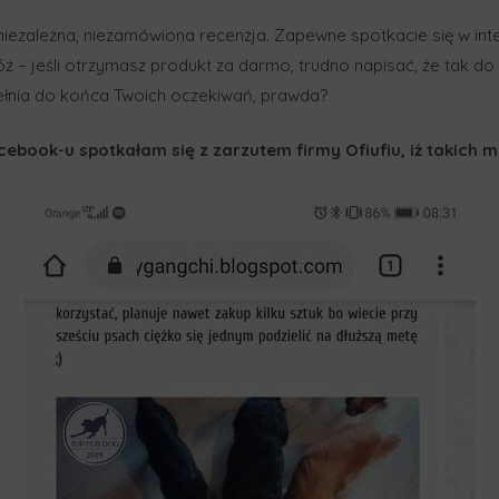
 niezależna, niezamówiona recenzja. Zapewne spotkacie się w int
ż – jeśli otrzymasz produkt za darmo, trudno napisać, że tak do
spełnia do końca Twoich oczekiwań, prawda?
cebook-u spotkałam się z zarzutem firmy Ofiufiu, iż takich