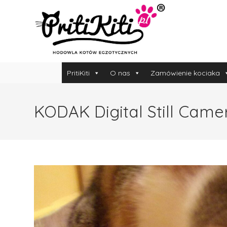
PritiKiti
O nas
Zamówienie kociaka
KODAK Digital Still Came