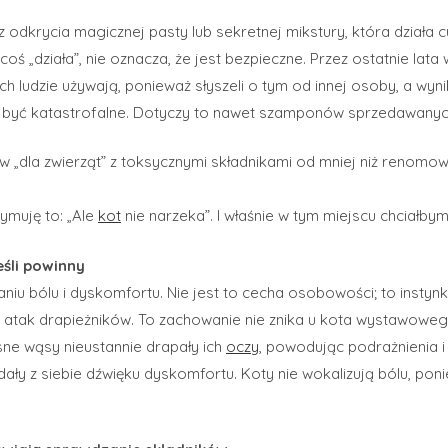
odkrycia magicznej pasty lub sekretnej mikstury, która działa c
ś „działa”, nie oznacza, że jest bezpieczne. Przez ostatnie lata 
h ludzie używają, ponieważ słyszeli o tym od innej osoby, a wyni
być katastrofalne. Dotyczy to nawet szamponów sprzedawanych
w „dla zwierząt” z toksycznymi składnikami od mniej niż renom
ymuję to: „Ale
kot
nie narzeka”. I właśnie w tym miejscu chciałbym 
eśli powinny
iu bólu i dyskomfortu. Nie jest to cecha osobowości; to instynk
a atak drapieżników. To zachowanie nie znika u kota wystawowe
sne wąsy nieustannie drapały ich
oczy
, powodując podrażnienia i
dały z siebie dźwięku dyskomfortu. Koty nie wokalizują bólu, pon