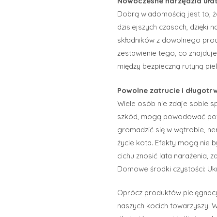
Nowoczesne narzędzia ułat
Dobrą wiadomością jest to, ż
dzisiejszych czasach, dzięki 
składników z dowolnego produ
zestawienie tego, co znajduj
między bezpieczną rutyną pie
Powolne zatrucie i długotr
Wiele osób nie zdaje sobie s
szkód, mogą powodować powol
gromadzić się w wątrobie, n
życie kota. Efekty mogą nie b
cichu znosić lata narażenia, 
Domowe środki czystości: Uk
Oprócz produktów pielęgnac
naszych kocich towarzyszy. 