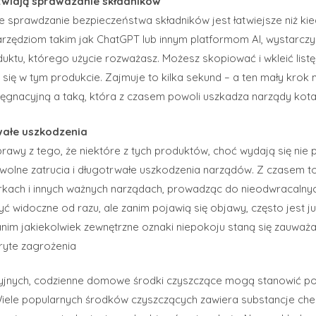
wiają sprawdzanie składników
e sprawdzanie bezpieczeństwa składników jest łatwiejsze niż ki
narzędziom takim jak ChatGPT lub innym platformom AI, wystarczy s
ktu, którego użycie rozważasz. Możesz skopiować i wkleić listę 
e się w tym produkcie. Zajmuje to kilka sekund – a ten mały kro
lęgnacyjną a taką, która z czasem powoli uszkadza narządy kota
wałe uszkodzenia
prawy z tego, że niektóre z tych produktów, choć wydają się n
ne zatrucia i długotrwałe uszkodzenia narządów. Z czasem t
erkach i innych ważnych narządach, prowadząc do nieodwracalny
yć widoczne od razu, ale zanim pojawią się objawy, często jest 
zanim jakiekolwiek zewnętrzne oznaki niepokoju staną się zauważa
ryte zagrożenia
yjnych, codzienne domowe środki czyszczące mogą stanowić po
Wiele popularnych środków czyszczących zawiera substancje che