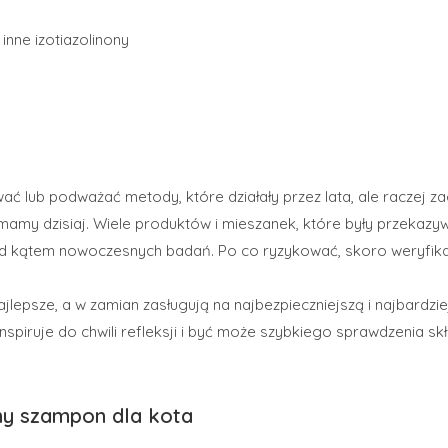
 inne izotiazolinony
wać lub podważać metody, które działały przez lata, ale raczej z
 mamy dzisiaj. Wiele produktów i mieszanek, które były przekazy
d kątem nowoczesnych badań. Po co ryzykować, skoro weryfikac
ajlepsze, a w zamian zasługują na najbezpieczniejszą i najbardz
nspiruje do chwili refleksji i być może szybkiego sprawdzenia s
ny szampon dla kota