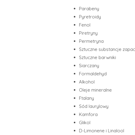
Parabeny
Pyretroidy
Fenol
Piretryny
Permetryna
Sztuczne substancje zap
Sztuczne barwniki
Siarczany
Formaldehyd
Alkohol
Oleje mineralne
Ftalany
Sód laurylowy
Kamfora
Glikol
D-Limonene i Linalool