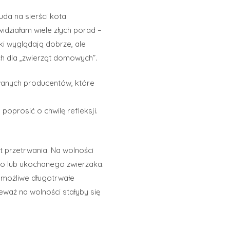
uda na sierści kota
widziałam wiele złych porad –
ki wyglądają dobrze, ale
 dla „zwierząt domowych”.
owanych producentów, które
poprosić o chwilę refleksji.
t przetrwania. Na wolności
go lub ukochanego zwierzaka.
 możliwe długotrwałe
ieważ na wolności stałyby się