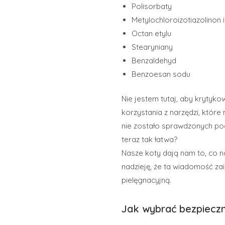
Polisorbaty
Metylochloroizotiazolinon i
Octan etylu
Stearyniany
Benzaldehyd
Benzoesan sodu
Nie jestem tutaj, aby krytyko
korzystania z narzędzi, które
nie zostało sprawdzonych po
teraz tak łatwa?
Nasze koty dają nam to, co n
nadzieję, że ta wiadomość zai
pielęgnacyjną.
Jak wybrać bezpiecz