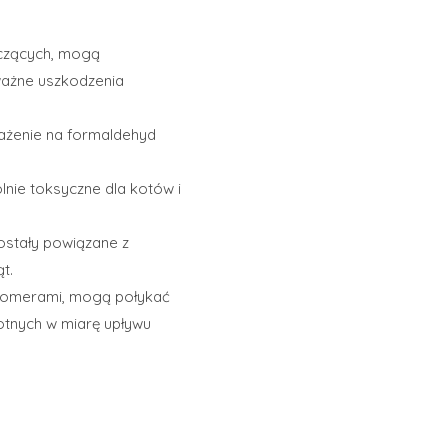
zczących, mogą
ważne uszkodzenia
rażenie na formaldehyd
lnie toksyczne dla kotów i
ostały powiązane z
t.
roomerami, mogą połykać
otnych w miarę upływu