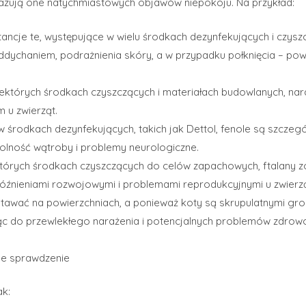
ykazują one natychmiastowych objawów niepokoju. Na przykład:
tancje te, występujące w wielu środkach dezynfekujących i czys
ychaniem, podrażnienia skóry, a w przypadku połknięcia – po
iektórych środkach czyszczących i materiałach budowlanych, na
 u zwierząt.
w środkach dezynfekujących, takich jak Dettol, fenole są szczegó
ność wątroby i problemy neurologiczne.
tórych środkach czyszczących do celów zapachowych, ftalany z
óźnieniami rozwojowymi i problemami reprodukcyjnymi u zwierzą
tawać na powierzchniach, a ponieważ koty są skrupulatnymi g
ąc do przewlekłego narażenia i potencjalnych problemów zdrow
Och, cześć
ne sprawdzenie
Miło cię poznać.
ak:
Zarejestruj się, aby co miesiąc