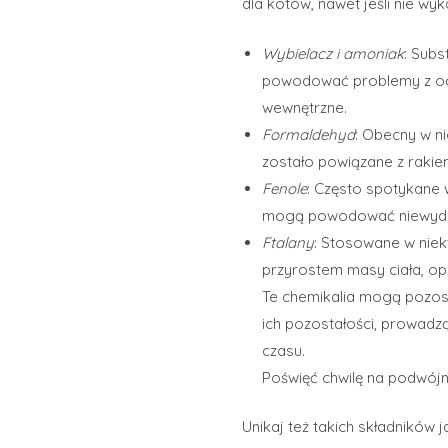
dla kotów, nawet jeśli nie w
Wybielacz i amoniak
: Subs
powodować problemy z odd
wewnętrzne.
Formaldehyd
: Obecny w n
zostało powiązane z rakiem
Fenole
: Często spotykane 
mogą powodować niewydol
Ftalany
: Stosowane w niek
przyrostem masy ciała, op
Te chemikalia mogą pozos
ich pozostałości, prowadz
czasu.
Poświęć chwilę na podwój
Unikaj też takich składników j