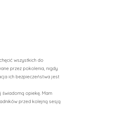
achęcić wszystkich do
wane przez pokolenia, nigdy
ja ich bezpieczeństwa jest
iej świadomą opiekę. Mam
kładników przed kolejną sesją