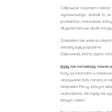
Całkowicie rozumiem radość z 
wystawowego. Jednak to, że co
produktów i mieszanek, któryc
długoterminowe skutki mogą 
Znalazłam tak wiele produktó
niestety były popularne.
Odpowiedź, którą często otrz
Koty
nie narzekają, nawet j
Koty są mistrzami w maskowan
okazywanie bólu naraża je n
Widziałam Persy, których wła
uszkodzenia, ale nigdy nie wy
łatwym celem.