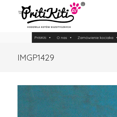
PritiKiti
O nas
Zamówienie kociaka
IMGP1429