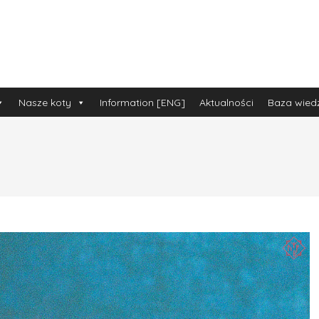
Nasze koty
Information [ENG]
Aktualności
Baza wied