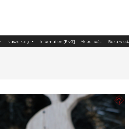
Nasze koty
Information [ENG]
Aktualności
Baza wied