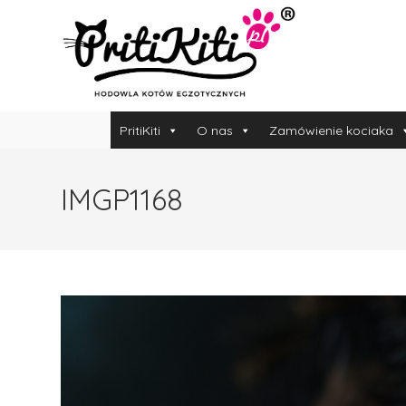
PritiKiti
O nas
Zamówienie kociaka
IMGP1168