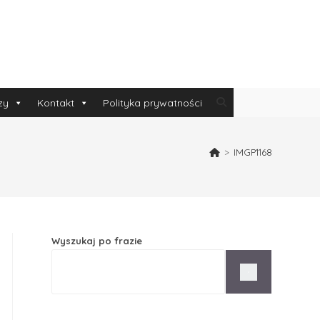
zy
Kontakt
Polityka prywatności
>
IMGP1168
Wyszukaj po frazie