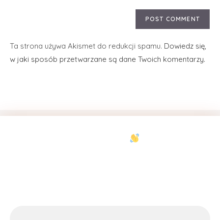
Ta strona używa Akismet do redukcji spamu.
Dowiedz się,
w jaki sposób przetwarzane są dane Twoich komentarzy.
Nasz E-Mail
Och, cześć
info@pritikiti.pl
Miło cię poznać.
Zarejestruj się, aby co miesiąc
Adres
otrzymywać niesamowite treści w
ul. Generała Bolesława Roi 14
swojej skrzynce odbiorczej.
05-119 Legionowo