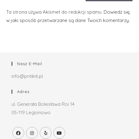
Ta strona używa Akismet do redukcji spamu.
Dowiedz się,
w jaki sposób przetwarzane są dane Twoich komentarzy.
Nasz E-Mail
Och, cześć
info@pritikiti.pl
Miło cię poznać.
Zarejestruj się, aby co miesiąc otrzymywać
Adres
niesamowite treści w swojej skrzynce
ul. Generała Bolesława Roi 14
odbiorczej.
05-119 Legionowo