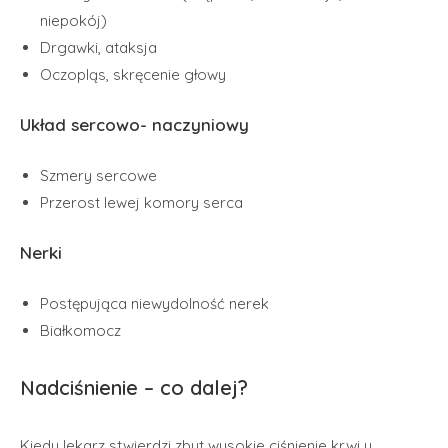
niepokój)
Drgawki, ataksja
Oczopląs, skręcenie głowy
Układ sercowo- naczyniowy
Szmery sercowe
Przerost lewej komory serca
Nerki
Postępująca niewydolność nerek
Białkomocz
Nadciśnienie – co dalej?
Kiedy lekarz stwierdzi zbyt wysokie ciśnienie krwi u