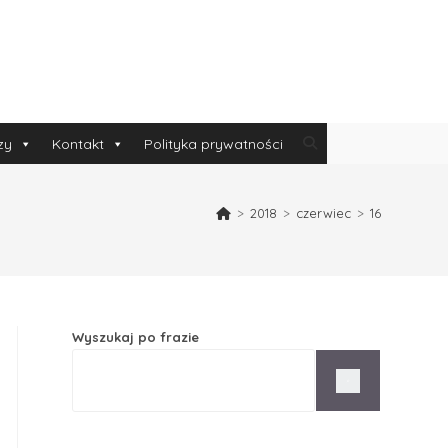
zy
Kontakt
Polityka prywatności
>
2018
>
czerwiec
>
16
Wyszukaj po frazie