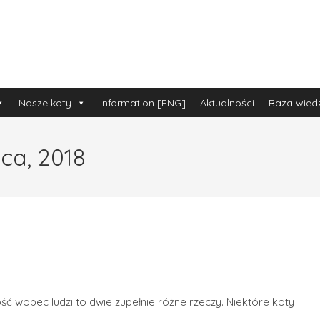
Nasze koty
Information [ENG]
Aktualności
Baza wied
ca, 2018
ć wobec ludzi to dwie zupełnie różne rzeczy. Niektóre koty