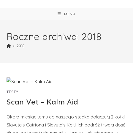
MENU
Roczne archiwa: 2018
>
2018
TESTY
Scan Vet – Kalm Aid
Około miesiąc temu do naszego stadka dołączyły 2 kotki:
Slavuta's Catriona i Slavuta's Keiti. Ich podróż trwała dość
długo, bo jechały do nas aż z Ukrainy. Jak wiadomo - u…