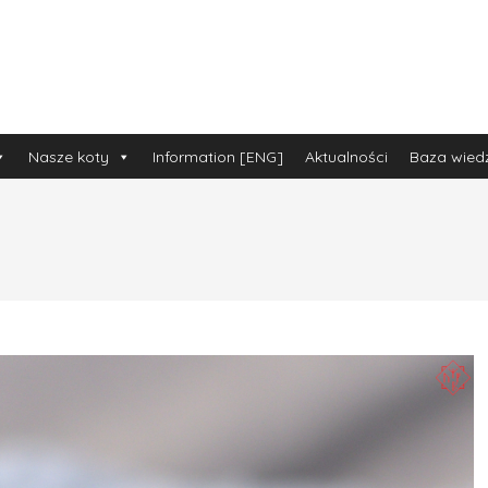
Nasze koty
Information [ENG]
Aktualności
Baza wied