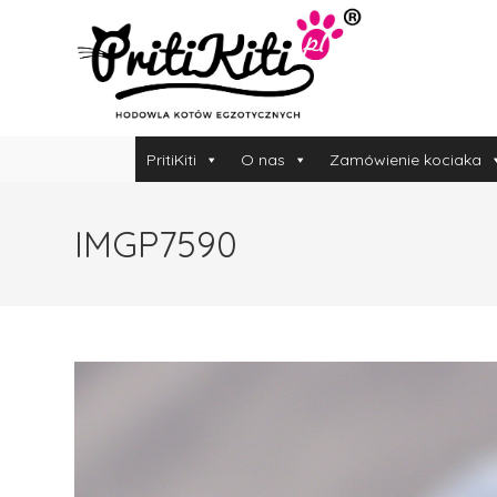
PritiKiti
O nas
Zamówienie kociaka
IMGP7590