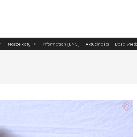
Nasze koty
Information [ENG]
Aktualności
Baza wied