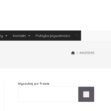
zy
Kontakt
Polityka prywatności
>
IMGP2595
Wyszukaj po frazie