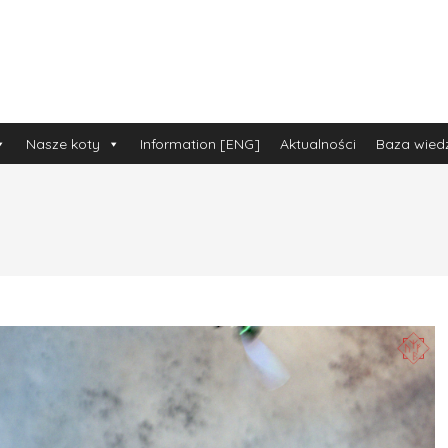
Nasze koty
Information [ENG]
Aktualności
Baza wied