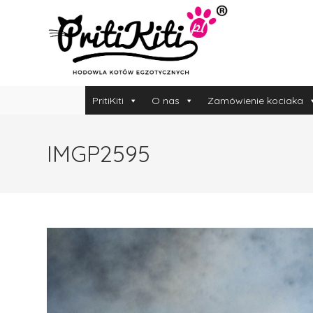
PritiKiti
O nas
Zamówienie kociaka
IMGP2595