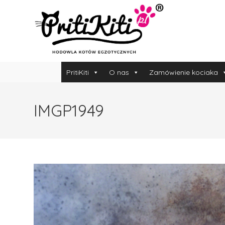
PritiKiti
O nas
Zamówienie kociaka
IMGP1949