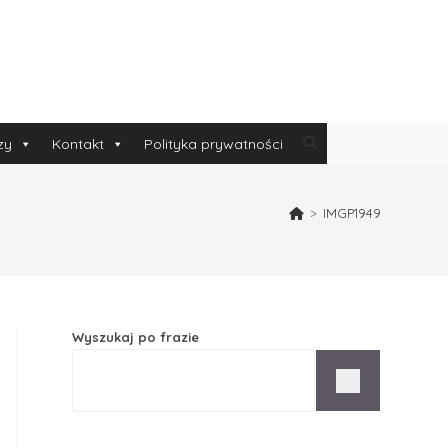
zy
Kontakt
Polityka prywatności
>
IMGP1949
Wyszukaj po frazie