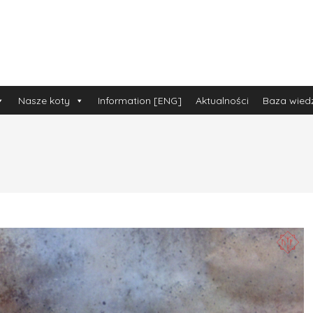
Nasze koty
Information [ENG]
Aktualności
Baza wied