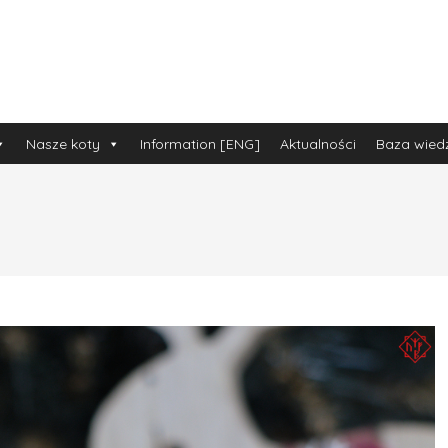
Nasze koty
Information [ENG]
Aktualności
Baza wied