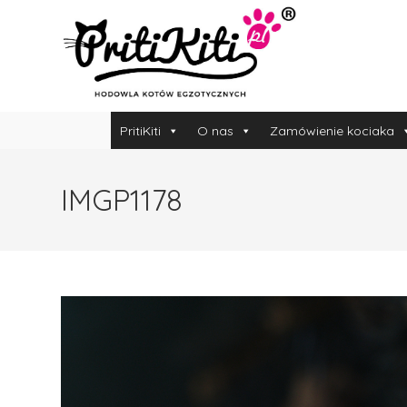
PritiKiti
O nas
Zamówienie kociaka
IMGP1178