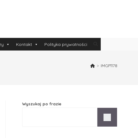
zy
Kontakt
Polityka prywatności
>
IMGP1178
Wyszukaj po frazie