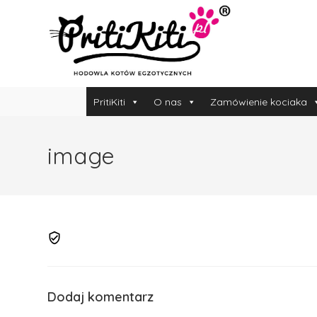
PritiKiti
O nas
Zamówienie kociaka
image
Dodaj komentarz