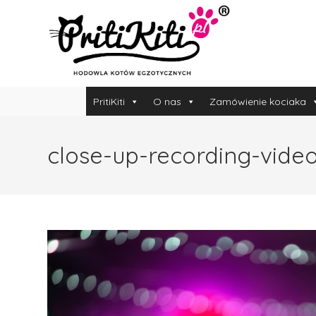
PritiKiti
O nas
Zamówienie kociaka
close-up-recording-vide