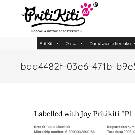
PritiKiti
O nas
Zamówienie kociaka
bad4482f-03e6-471b-b9e