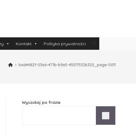
zy
Kontakt
Polityka prywatności
>
bad4482f-03e6-471b-b9e5-45517532b320_page-0011
Wyszukaj po frazie