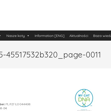
Nasze koty
Information [ENG]
Aktualności
Baza wied
5-45517532b320_page-0011