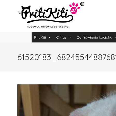
PritiKiti
O nas
Zamówienie kociaka
61520183_682455448876