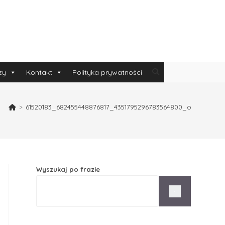
zy
Kontakt
Polityka prywatności
>
61520183_682455448876817_4351795296783564800_o
Wyszukaj po frazie