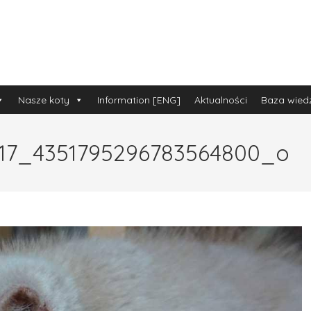
Nasze koty
Information [ENG]
Aktualności
Baza wied
817_4351795296783564800_o