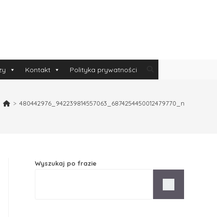
zy
Kontakt
Polityka prywatności
>
480442976_942239814557063_6874254450012479770_n
Wyszukaj po frazie