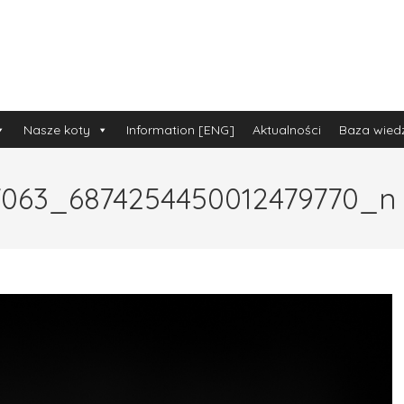
Nasze koty
Information [ENG]
Aktualności
Baza wied
7063_6874254450012479770_n