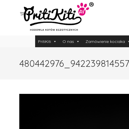
PritiKiti
O nas
Zamówienie kociaka
480442976_94223981455