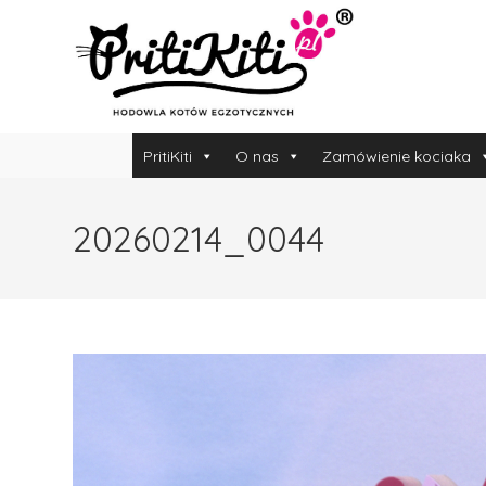
PritiKiti
O nas
Zamówienie kociaka
20260214_0044