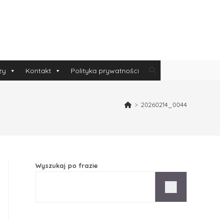
zy
Kontakt
Polityka prywatności
>
20260214_0044
Wyszukaj po frazie