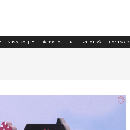
Nasze koty
Information [ENG]
Aktualności
Baza wied